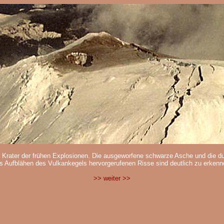
 Krater der frühen Explosionen. Die ausgeworfene schwarze Asche und die d
s Aufblähen des Vulkankegels hervorgerufenen Risse sind deutlich zu erkenn
>> weiter >>