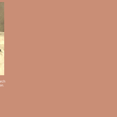
urch
en.