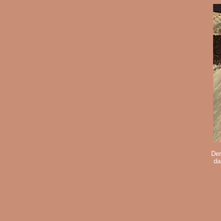
Der
da